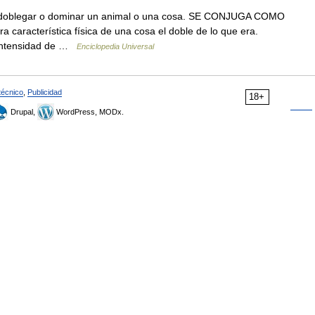
a doblegar o dominar un animal o una cosa. SE CONJUGA COMO
a característica física de una cosa el doble de lo que era.
 intensidad de …
Enciclopedia Universal
técnico
,
Publicidad
18+
Drupal,
WordPress, MODx.