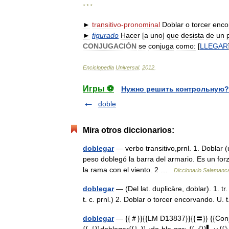
* * *
►
transitivo
-
pronominal
Doblar
o
torcer
enco
►
figurado
Hacer
[
a
uno
]
que
desista
de
un
CONJUGACIÓN
se
conjuga
como:
[
LLEGAR
Enciclopedia
Universal
.
2012
.
Игры ⚽
Нужно решить контрольную?
doble
Mira otros diccionarios:
doblegar
— verbo transitivo,prnl. 1. Doblar 
peso doblegó la barra del armario. Es un fo
la rama con el viento. 2 …
Diccionario Salamanc
doblegar
— (Del lat. duplicāre, doblar). 1. t
t. c. prnl.) 2. Doblar o torcer encorvando. U. t
doblegar
— {{＃}}{{LM D13837}}{{〓}} {{Co
{{［}}doblegar{{］}} ‹do·ble·gar› {{《}}▍ v.{{》