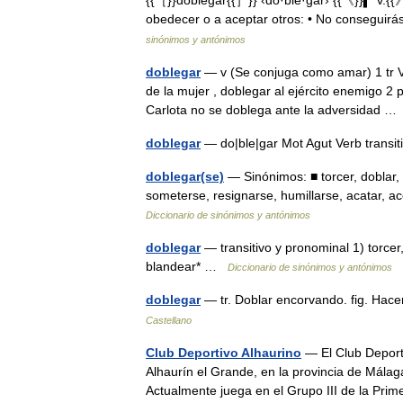
obedecer o a aceptar otros: • No conseguir
sinónimos y antónimos
doblegar
— v (Se conjuga como amar) 1 tr Ve
de la mujer , doblegar al ejército enemigo 2 p
Carlota no se doblega ante la adversidad 
doblegar
— do|ble|gar Mot Agut Verb transi
doblegar(se)
— Sinónimos: ■ torcer, doblar, 
someterse, resignarse, humillarse, acatar, a
Diccionario de sinónimos y antónimos
doblegar
— transitivo y pronominal 1) torcer
blandear* …
Diccionario de sinónimos y antónimos
doblegar
— tr. Doblar encorvando. fig. Hac
Castellano
Club Deportivo Alhaurino
— El Club Deporti
Alhaurín el Grande, en la provincia de Málag
Actualmente juega en el Grupo III de la Pr