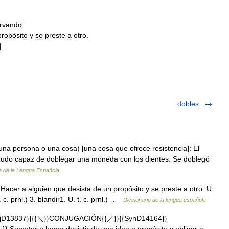
rvando
.
propósito
y
se
preste
a
otro
.
]
dobles
(una persona o una cosa) [una cosa que ofrece resistencia]: El
rzudo capaz de doblegar una moneda con los dientes. Se doblegó
a de la Lengua Española
r. Hacer a alguien que desista de un propósito y se preste a otro. U.
. c. prnl.) 3. blandir1. U. t. c. prnl.) …
Diccionario de la lengua española
njD13837}}{{＼}}CONJUGACIÓN{{／}}{{SynD14164}}
}} Someter o hacer desistir de una idea o propósito y obligar a