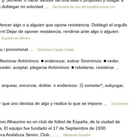
ás doblegar mi voluntad …
Diccionario de uso del español actual con
ncer algo o a alguien que opone resistencia: Doblegó el orgullo
rnl Dejar de oponer resistencia, rendirse ante algo o alguien:
…
Español en México
tiu i pronominal …
Diccionari Català-Català
flexionar Antónimos: ■ enderezar, estirar Sinónimos: ■ ceder,
cceder, aceptar, plegarse Antónimos: ■ rebelarse, resistirse …
, arquear, encorvar, doblar. ≠ enderezar. 2) someter*, subyugar,
er que uno desista de algo y realice lo que se impone …
Diccionario
vo Alhaurino es un club de fútbol de España, de la ciudad de
a. El equipo fue fundado el 17 de Septiembre de 1930.
imera Andaluza Senior. Club… …
Wikipedia Español