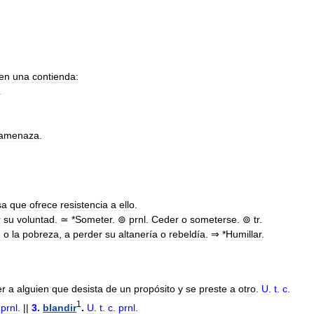
en
una
contienda:
.
amenaza
.
sa
que
ofrece
resistencia
a
ello
.
r
su
voluntad
.
≃
*
Someter
.
⊚
prnl
.
Ceder
o
someterse
.
⊚
tr
.
d
o
la
pobreza
,
a
perder
su
altanería
o
rebeldía
. ⇒ *
Humillar
.
er
a
alguien
que
desista
de
un
propósito
y
se
preste
a
otro
.
U
.
t
.
c
.
1
.
prnl
.
||
3
.
blandir
.
U
.
t
.
c
.
prnl
.