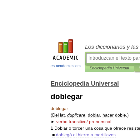
Los diccionarios y la
es-academic.com
Enciclopedia Universal
Enciclopedia Universal
doblegar
doblegar
(
Del
lat
.
duplicare
,
doblar
,
hacer
doble
.)
►
verbo
transitivo
/
pronominal
1
Doblar
o
torcer
una
cosa
que
ofrece
resist
■
doblegó
el
hierro
a
martillazos
.