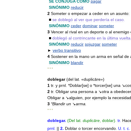
SE
CONJUGA
COMO
pagar
SINÓNIMO
reducir
2
Someter
o
empezar
a
ceder
en
un
asunto:
■
se
doblegó
al
ver
que
perdería
el
caso
.
SINÓNIMO
ceder
dominar
someter
3
Vencer
al
rival
en
un
deporte
o
al
enemigo
■
doblegó
al
contrincante
en
la
última
vuelta
SINÓNIMO
reducir
sojuzgar
someter
►
verbo
transitivo
4
Sostener
en
la
mano
un
arma
en
señal
de
SINÓNIMO
blandir
* * *
doblegar
(
del
lat
. «
duplicāre
»)
1
tr
.
y
prnl
. *
Doblar
[
se
]
o
*
torcer
[
se
]
una
↘co
2
tr
.
Obligar
una
persona
a
↘otra
a
obedece
Obligar
a
↘alguien
,
por
ejemplo
la
necesida
3
*
Blandir
un
↘
arma
.
* * *
doblegar
.
(
Del
lat
.
duplicāre
,
doblar
).
tr
.
Hac
prnl
.
||
2
.
Doblar
o
torcer
encorvando
.
U
.
t
.
c